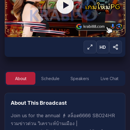
HD
About
Schedule
Speakers
Live Chat
Sign in to Watch
Sign in to start watching this live broadcast.
About This Broadcast
Sign In
Create Account
Join us for the annual 👴 สล็อต6666 SBO24HR
รวมข่าวด่วน วิเคราะห์บ้านเมือง |