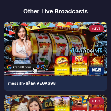
Other Live Broadcasts
LIVE
messith-สล็อต VEGAS98
LIVE