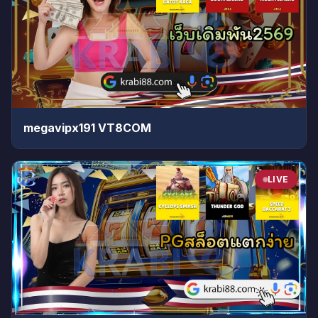
megavipx191 VT8COM
LIVE