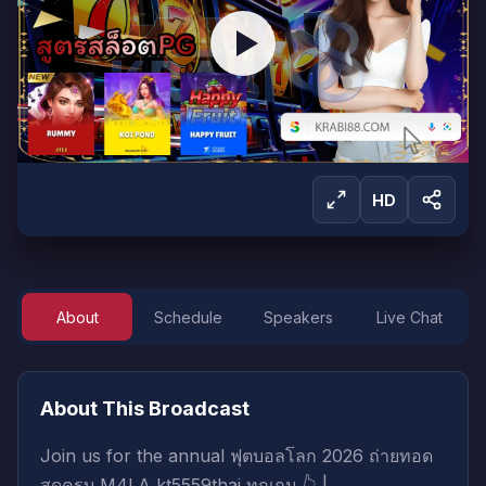
HD
About
Schedule
Speakers
Live Chat
Sign in to Watch
Sign in to start watching this live broadcast.
About This Broadcast
Sign In
Create Account
Join us for the annual ฟุตบอลโลก 2026 ถ่ายทอด
สดครบ M4LA kt5559thai ทุกเกม 👆 |