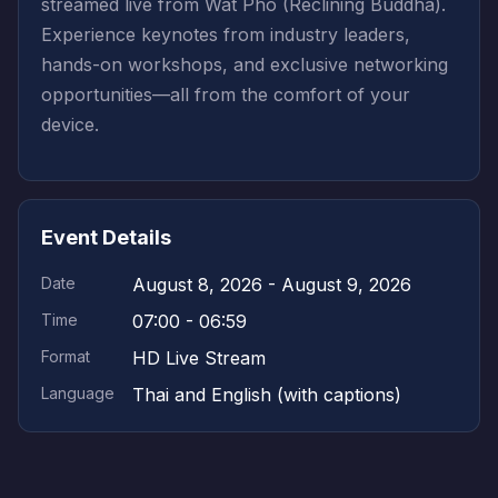
streamed live from Wat Pho (Reclining Buddha).
Experience keynotes from industry leaders,
hands-on workshops, and exclusive networking
opportunities—all from the comfort of your
device.
Event Details
Date
August 8, 2026 - August 9, 2026
Time
07:00 - 06:59
Format
HD Live Stream
Language
Thai and English (with captions)