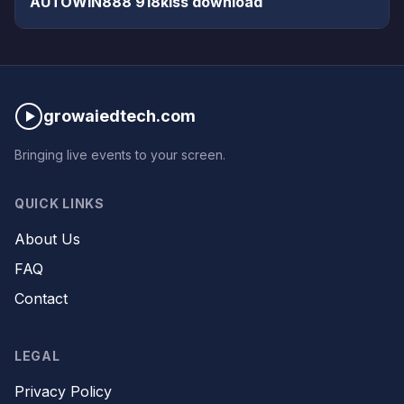
AUTOWIN888 918kiss download
growaiedtech.com
Bringing live events to your screen.
QUICK LINKS
About Us
FAQ
Contact
LEGAL
Privacy Policy