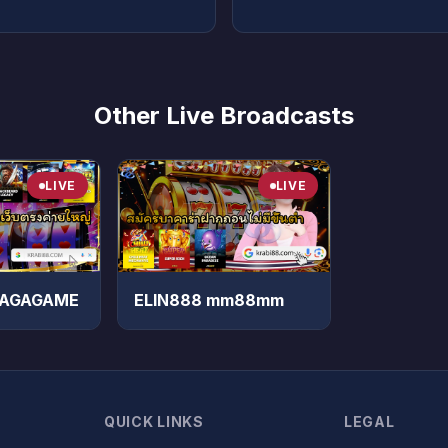
Other Live Broadcasts
LIVE
LIVE
 NAGAGAME
ELIN888 mm88mm
QUICK LINKS
LEGAL