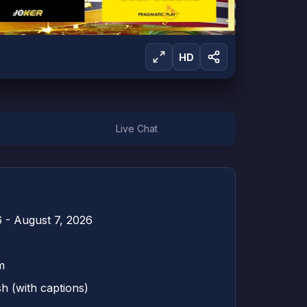
HD
Live Chat
 - August 7, 2026
m
sh (with captions)