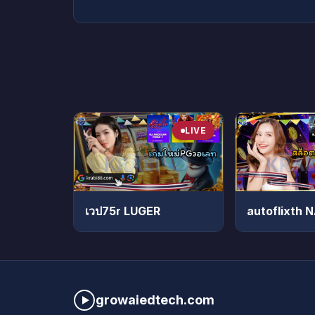
LIVE
เวป75r LUGER
autoflixth
growaiedtech.com