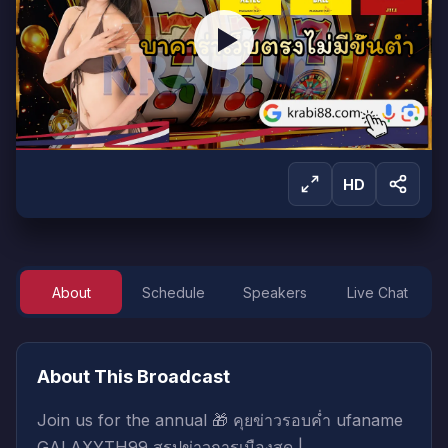
HD
About
Schedule
Speakers
Live Chat
Sign in to Watch
Sign in to start watching this live broadcast.
About This Broadcast
Sign In
Create Account
Join us for the annual 🎁 คุยข่าวรอบค่ำ ufaname
GALAXYTH99 สรุปข่าวการเมืองสด |