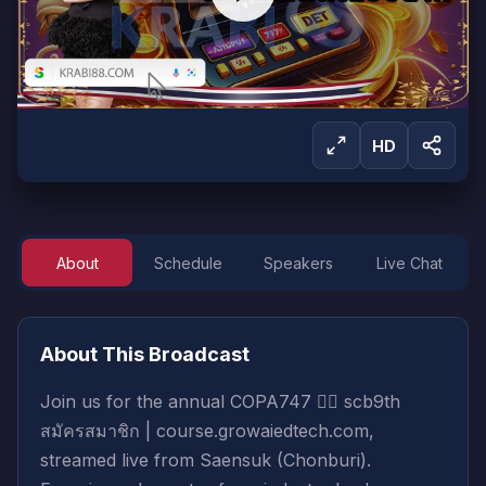
HD
About
Schedule
Speakers
Live Chat
Sign in to Watch
Sign in to start watching this live broadcast.
About This Broadcast
Sign In
Create Account
Join us for the annual COPA747 ❤️‍🔥 scb9th
สมัครสมาชิก | course.growaiedtech.com,
streamed live from Saensuk (Chonburi).