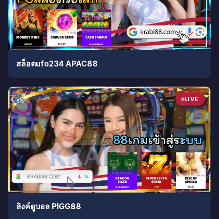
สล็อตufo234 APAC88
LIVE
ลิงค์ดูบอล PIGG88