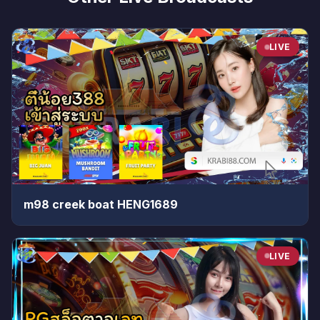
LIVE
m98 creek boat HENG1689
LIVE